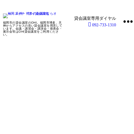
•
福岡市の貸会議室のOHI。福岡市博多、天
092-733-1310
神からアクセスの良い貸会議室を用意して
います。会議・講習会・講演会・発表会・
展示会等はOHI貸会議室をご利用くださ
い。