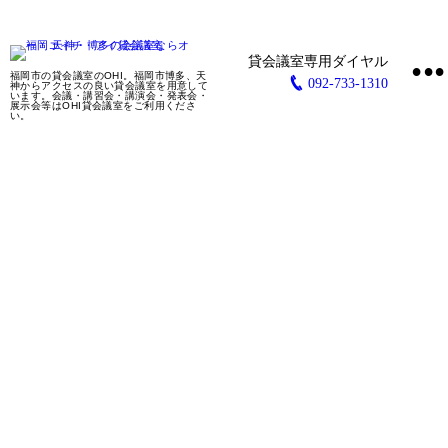
•
福岡市の貸会議室のOHI。福岡市博多、天
092-733-1310
神からアクセスの良い貸会議室を用意して
います。会議・講習会・講演会・発表会・
展示会等はOHI貸会議室をご利用くださ
い。