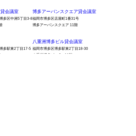
多貸会議室
博多アーバンスクエア貸会議室
博多区中洲5丁目3-8
福岡市博多区店屋町1番31号
階
博多アーバンスクエア 11階
八重洲博多ビル貸会議室
多駅東2丁目17-5
福岡市博多区博多駅東2丁目18-30
階
八重洲博多ビル 3・11階
議室
A.R.Kビル 貸会議室
博多アーバンスクエア 貸会議室
八重洲
© 2026
福岡 天神・博多の会議室ならオー・エイチ・アイ貸会議室