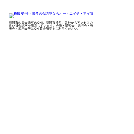
福岡市の貸会議室のOHI。福岡市博多、天神からアクセスの
良い貸会議室を用意しています。会議・講習会・講演会・発
表会・展示会等はOHI貸会議室をご利用ください。