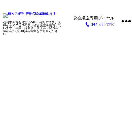
•
福岡市の貸会議室のOHI。福岡市博多、天
092-733-1310
神からアクセスの良い貸会議室を用意して
います。会議・講習会・講演会・発表会・
展示会等はOHI貸会議室をご利用くださ
い。