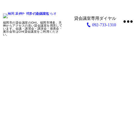
•
福岡市の貸会議室のOHI。福岡市博多、天
092-733-1310
神からアクセスの良い貸会議室を用意して
います。会議・講習会・講演会・発表会・
展示会等はOHI貸会議室をご利用くださ
い。