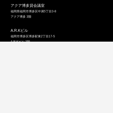
アクア博多貸会議室
福岡県福岡市博多区中洲5丁目3-8
アクア博多 3階
A.R.Kビル
福岡市博多区博多駅東2丁目17-5
A.R.Kビル 2階
議室
A.R.Kビル 貸会議室
博多アーバンスクエア 貸会議室
八重洲
© 2026
福岡 天神・博多の会議室ならオー・エイチ・アイ貸会議室